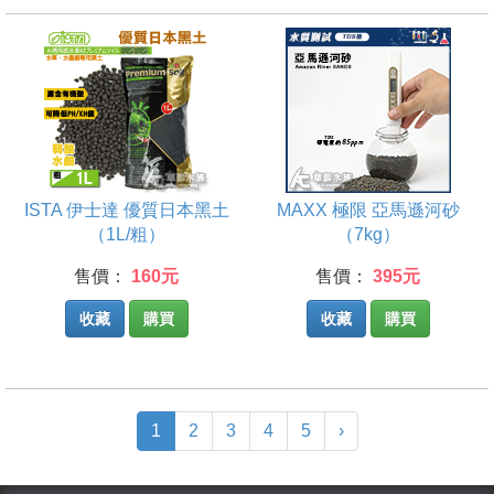
ISTA 伊士達 優質日本黑土
MAXX 極限 亞馬遜河砂
（1L/粗）
（7kg）
售價：
160元
售價：
395元
收藏
購買
收藏
購買
(current)
1
2
3
4
5
›