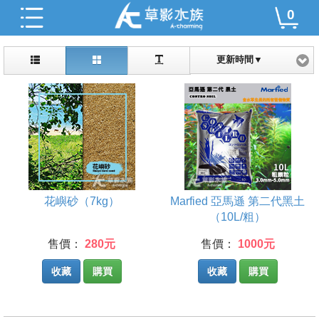
0
更新時間▼
花嶼砂（7kg）
Marfied 亞馬遜 第二代黑土
（10L/粗）
售價：
280元
售價：
1000元
收藏
購買
收藏
購買