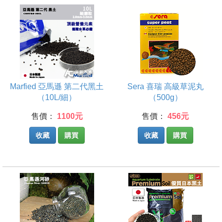
Marfied 亞馬遜 第二代黑土
Sera 喜瑞 高級草泥丸
（10L/細）
（500g）
售價：
1100元
售價：
456元
收藏
購買
收藏
購買