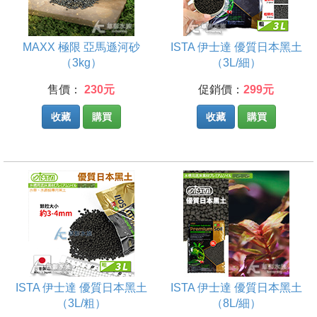
MAXX 極限 亞馬遜河砂
ISTA 伊士達 優質日本黑土
（3kg）
（3L/細）
售價：
230元
促銷價：
299元
收藏
購買
收藏
購買
ISTA 伊士達 優質日本黑土
ISTA 伊士達 優質日本黑土
（3L/粗）
（8L/細）