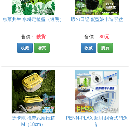
魚菜共生 水耕定植籃（透明）
蝦の日記 蛋型波卡造景盆
售價：
缺貨
售價：
80元
收藏
購買
收藏
購買
馬卡龍 攜帶式寵物箱
PENN-PLAX 龐貝 組合式鬥魚
M（18cm）
缸