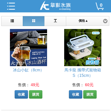
0
價格▲
冰山小缸（8cm）
馬卡龍 攜帶式寵物箱
S（15cm）
售價：
49元
售價：
60元
收藏
購買
收藏
購買