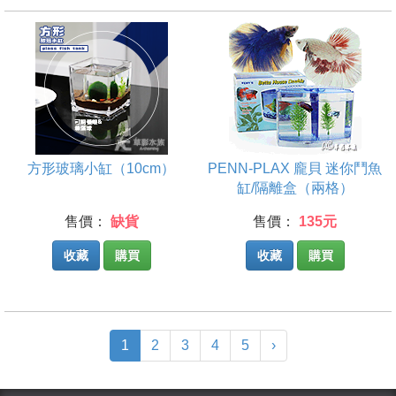
方形玻璃小缸（10cm）
PENN-PLAX 龐貝 迷你鬥魚
缸/隔離盒（兩格）
售價：
缺貨
售價：
135元
收藏
購買
收藏
購買
(current)
1
2
3
4
5
›