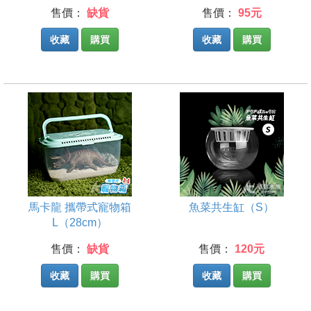
售價：
缺貨
售價：
95元
收藏
購買
收藏
購買
馬卡龍 攜帶式寵物箱
魚菜共生缸（S）
L（28cm）
售價：
缺貨
售價：
120元
收藏
購買
收藏
購買