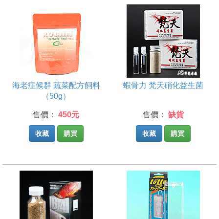
海老症候群 蔬菜配方飼料
蝦骨力 梵天硝化益生菌
（50g）
售價：
450元
售價：
缺貨
收藏
購買
收藏
購買