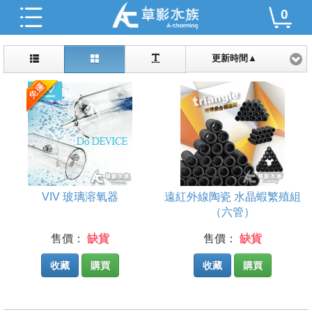
0
更新時間▲
VIV 玻璃溶氧器
遠紅外線陶瓷 水晶蝦繁殖組
（六管）
售價：
缺貨
售價：
缺貨
收藏
購買
收藏
購買