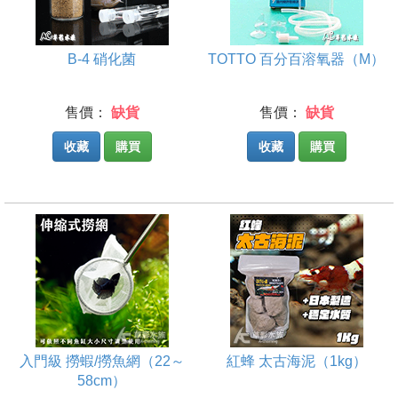
B-4 硝化菌
TOTTO 百分百溶氧器（M）
售價：
缺貨
售價：
缺貨
收藏
購買
收藏
購買
入門級 撈蝦/撈魚網（22～
紅蜂 太古海泥（1kg）
58cm）